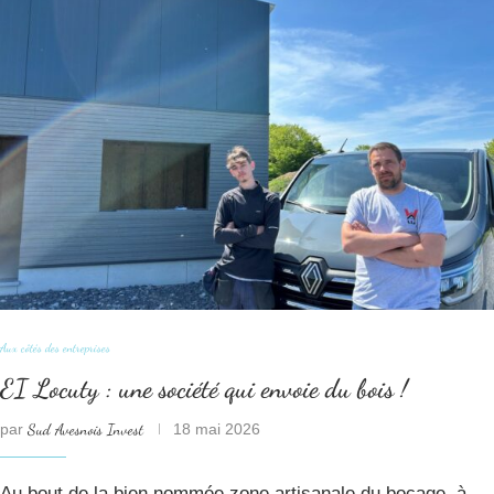
Aux côtés des entreprises
EI Locuty : une société qui envoie du bois !
par
Sud Avesnois Invest
18 mai 2026
Au bout de la bien nommée zone artisanale du bocage, à