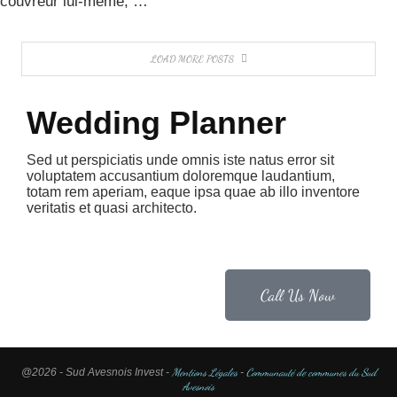
couvreur lui-même, …
LOAD MORE POSTS
Wedding Planner
Sed ut perspiciatis unde omnis iste natus error sit
voluptatem accusantium doloremque laudantium,
totam rem aperiam, eaque ipsa quae ab illo inventore
veritatis et quasi architecto.
Call Us Now
@2026 - Sud Avesnois Invest -
Mentions Légales
-
Communauté de communes du Sud
Avesnois