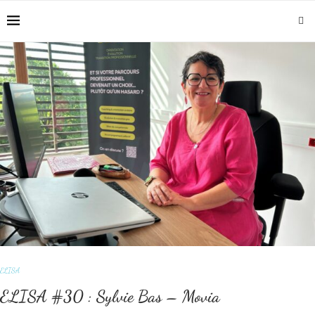
Our Blog
ELISA
ELISA #30 : Sylvie Bas – Movia