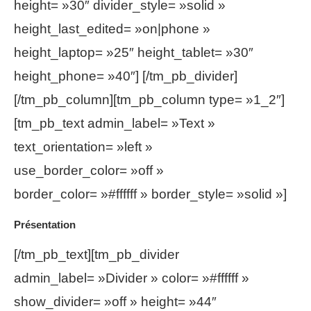
height= »30″ divider_style= »solid »
height_last_edited= »on|phone »
height_laptop= »25″ height_tablet= »30″
height_phone= »40″] [/tm_pb_divider]
[/tm_pb_column][tm_pb_column type= »1_2″]
[tm_pb_text admin_label= »Text »
text_orientation= »left »
use_border_color= »off »
border_color= »#ffffff » border_style= »solid »]
Présentation
[/tm_pb_text][tm_pb_divider
admin_label= »Divider » color= »#ffffff »
show_divider= »off » height= »44″