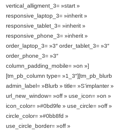
vertical_alligment_3= »start »
responsive_laptop_3= »inherit »
responsive_tablet_3= »inherit »
responsive_phone_3= »inherit »
order_laptop_3= »3″ order_tablet_3= »3″
order_phone_3= »3″
column_padding_mobile= »on »]
[tm_pb_column type= »1_3″][tm_pb_blurb
admin_label= »Blurb » title= »S’implanter »
url_new_window= »off » use_icon= »on »
icon_color= »#0bd9fe » use_circle= »off »
circle_color= »#0bb8fd »
use_circle_border= »off »