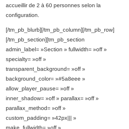
accueillir de 2 à 60 personnes selon la
configuration.
[/tm_pb_blurb][/tm_pb_column][/tm_pb_row]
[/tm_pb_section][tm_pb_section
admin_label= »Section » fullwidth= »off »
specialty= »off »
transparent_background= »off »
background_color= »#5a8eee »
allow_player_pause= »off »
inner_shadow= »off » parallax= »off »
parallax_method= »off »
custom_padding= »42px||| »
make_fullwidth= »off »