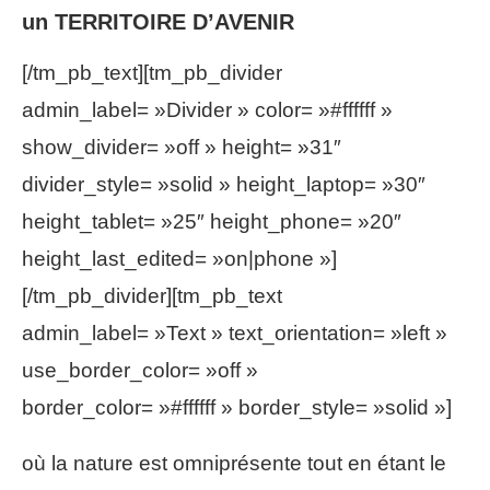
un TERRITOIRE D’AVENIR
[/tm_pb_text][tm_pb_divider
admin_label= »Divider » color= »#ffffff »
show_divider= »off » height= »31″
divider_style= »solid » height_laptop= »30″
height_tablet= »25″ height_phone= »20″
height_last_edited= »on|phone »]
[/tm_pb_divider][tm_pb_text
admin_label= »Text » text_orientation= »left »
use_border_color= »off »
border_color= »#ffffff » border_style= »solid »]
où la nature est omniprésente tout en étant le