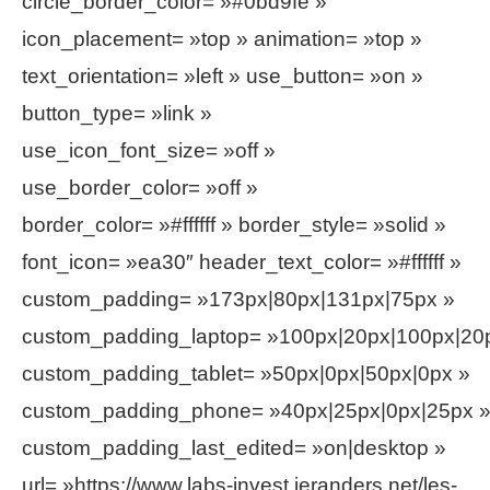
circle_border_color= »#0bd9fe »
icon_placement= »top » animation= »top »
text_orientation= »left » use_button= »on »
button_type= »link »
use_icon_font_size= »off »
use_border_color= »off »
border_color= »#ffffff » border_style= »solid »
font_icon= »ea30″ header_text_color= »#ffffff »
custom_padding= »173px|80px|131px|75px »
custom_padding_laptop= »100px|20px|100px|20
custom_padding_tablet= »50px|0px|50px|0px »
custom_padding_phone= »40px|25px|0px|25px 
custom_padding_last_edited= »on|desktop »
url= »https://www.labs-invest.jeranders.net/les-