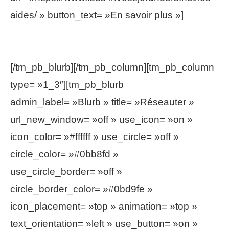
aides/ » button_text= »En savoir plus »]
Venez découvrir les possibilités.
[/tm_pb_blurb][/tm_pb_column][tm_pb_column
type= »1_3″][tm_pb_blurb
admin_label= »Blurb » title= »Réseauter »
url_new_window= »off » use_icon= »on »
icon_color= »#ffffff » use_circle= »off »
circle_color= »#0bb8fd »
use_circle_border= »off »
circle_border_color= »#0bd9fe »
icon_placement= »top » animation= »top »
text_orientation= »left » use_button= »on »