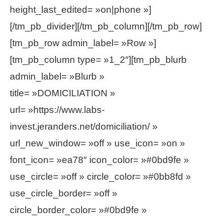
height_last_edited= »on|phone »]
[/tm_pb_divider][/tm_pb_column][/tm_pb_row]
[tm_pb_row admin_label= »Row »]
[tm_pb_column type= »1_2″][tm_pb_blurb
admin_label= »Blurb »
title= »DOMICILIATION »
url= »https://www.labs-
invest.jeranders.net/domiciliation/ »
url_new_window= »off » use_icon= »on »
font_icon= »ea78″ icon_color= »#0bd9fe »
use_circle= »off » circle_color= »#0bb8fd »
use_circle_border= »off »
circle_border_color= »#0bd9fe »