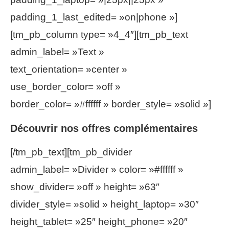
padding_1_last_edited= »on|phone »]
[tm_pb_column type= »4_4″][tm_pb_text
admin_label= »Text »
text_orientation= »center »
use_border_color= »off »
border_color= »#ffffff » border_style= »solid »]
Découvrir nos offres complémentaires
[/tm_pb_text][tm_pb_divider
admin_label= »Divider » color= »#ffffff »
show_divider= »off » height= »63″
divider_style= »solid » height_laptop= »30″
height_tablet= »25″ height_phone= »20″