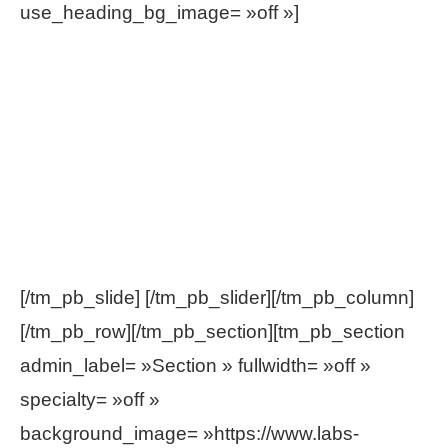
use_heading_bg_image= »off »]
SUD
AVESNOIS
INVEST
Talent
Ambition
[/tm_pb_slide] [/tm_pb_slider][/tm_pb_column]
[/tm_pb_row][/tm_pb_section][tm_pb_section
admin_label= »Section » fullwidth= »off »
specialty= »off »
background_image= »https://www.labs-