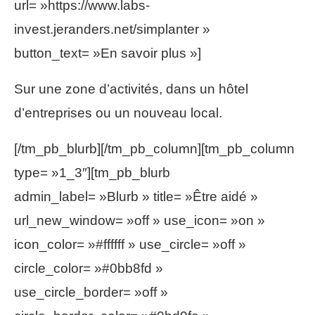
url= »https://www.labs-
invest.jeranders.net/simplanter »
button_text= »En savoir plus »]
Sur une zone d’activités, dans un hôtel
d’entreprises ou un nouveau local.
[/tm_pb_blurb][/tm_pb_column][tm_pb_column
type= »1_3″][tm_pb_blurb
admin_label= »Blurb » title= »Être aidé »
url_new_window= »off » use_icon= »on »
icon_color= »#ffffff » use_circle= »off »
circle_color= »#0bb8fd »
use_circle_border= »off »