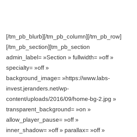
Pour étendre votre réseau sur le territoire et
développer votre business.
[/tm_pb_blurb][/tm_pb_column][/tm_pb_row]
[/tm_pb_section][tm_pb_section
admin_label= »Section » fullwidth= »off »
specialty= »off »
background_image= »https://www.labs-
invest.jeranders.net/wp-
content/uploads/2016/09/home-bg-2.jpg »
transparent_background= »on »
allow_player_pause= »off »
inner_shadow= »off » parallax= »off »