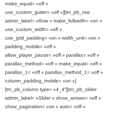
make_equal= »off »
use_custom_gutter= »off »][tm_pb_row
admin_label= »Row » make_fullwidth= »on »
use_custom_width= »off »
use_grid_padding= »on » width_unit= »on »
padding_mobile= »off »
allow_player_pause= »off » parallax= »off »
parallax_method= »off » make_equal= »off »
parallax_1= »off » parallax_method_1= »off »
column_padding_mobile= »on »]
[tm_pb_column type= »4_4″][tm_pb_slider
admin_label= »Slider » show_arrows= »off »
show_pagination= »on » auto= »off »