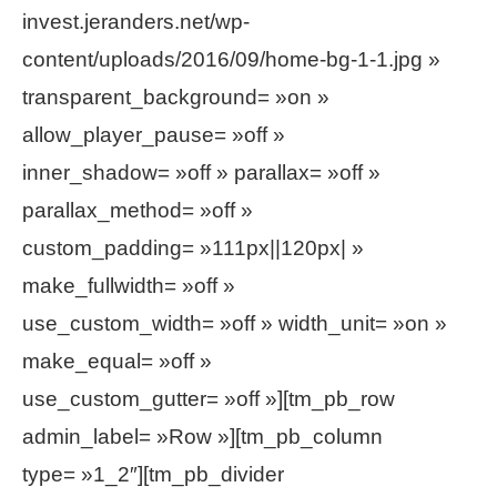
invest.jeranders.net/wp-
content/uploads/2016/09/home-bg-1-1.jpg »
transparent_background= »on »
allow_player_pause= »off »
inner_shadow= »off » parallax= »off »
parallax_method= »off »
custom_padding= »111px||120px| »
make_fullwidth= »off »
use_custom_width= »off » width_unit= »on »
make_equal= »off »
use_custom_gutter= »off »][tm_pb_row
admin_label= »Row »][tm_pb_column
type= »1_2″][tm_pb_divider