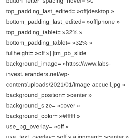
button_letter_spacing_hover= »0″
top_padding_last_edited= »off|desktop »
bottom_padding_last_edited= »off|phone »
top_padding_tablet= »32% »
bottom_padding_tablet= »32% »
fullheight= »off »] [tm_pb_slide
background_image= »https://www.labs-
invest.jeranders.net/wp-
content/uploads/2021/01/Image-accueil.jpg »
background_position= »center »
background_size= »cover »
background_color= »#ffffff »
use_bg_overlay= »off »
use_text_overlay= »off » alignment= »center »