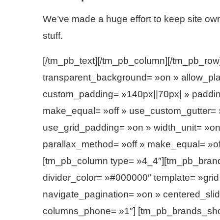
We’ve made a huge effort to keep site ow
stuff.
[/tm_pb_text][/tm_pb_column][/tm_pb_row][
transparent_background= »on » allow_play
custom_padding= »140px||70px| » padding
make_equal= »off » use_custom_gutter= »
use_grid_padding= »on » width_unit= »on 
parallax_method= »off » make_equal= »of
[tm_pb_column type= »4_4″][tm_pb_bran
divider_color= »#000000″ template= »grid
navigate_pagination= »on » centered_sli
columns_phone= »1″] [tm_pb_brands_show