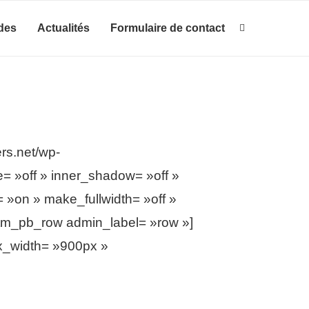
des
Actualités
Formulaire de contact
rs.net/wp-
= »off » inner_shadow= »off »
 »on » make_fullwidth= »off »
[tm_pb_row admin_label= »row »]
ax_width= »900px »