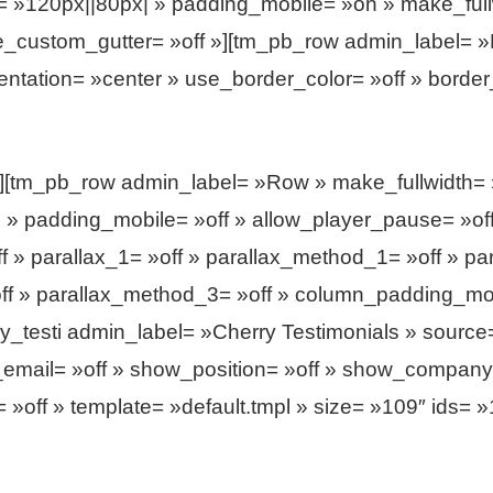
 »120px||80px| » padding_mobile= »on » make_fullw
se_custom_gutter= »off »][tm_pb_row admin_label= 
ntation= »center » use_border_color= »off » border_c
][tm_pb_row admin_label= »Row » make_fullwidth= 
» padding_mobile= »off » allow_player_pause= »off 
 » parallax_1= »off » parallax_method_1= »off » par
off » parallax_method_3= »off » column_padding_mo
_testi admin_label= »Cherry Testimonials » source=
mail= »off » show_position= »off » show_company= »o
»off » template= »default.tmpl » size= »109″ ids= »1