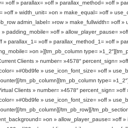
 »off » parallax= »off » parallax_method= »off » p
 »off » width_unit= »on » make_equal= »off » use_
b_row admin_label= »row » make_fullwidth= »off » 
» padding_mobile= »off » allow_player_pause= »off 
 » parallax_1= »off » parallax_method_1= »off » par
ing_mobile= »on »][tm_pb_column type= »1_2″][tm
Current Clients » number= »4578″ percent_sign= »of
lor= »#0bd9fe » use_icon_font_size= »off » use_bor
_counter][/tm_pb_column][tm_pb_column type= »1_2
irtual Clients » number= »4578″ percent_sign= »off
lor= »#0bd9fe » use_icon_font_size= »off » use_bor
counter][/tm_pb_column][/tm_pb_row][/tm_pb_sectio
parent_background= »on » allow_player_pause= »off » 