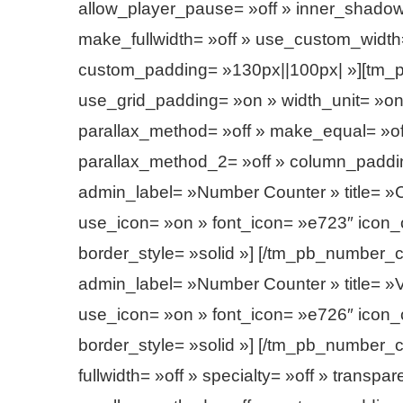
allow_player_pause= »off » inner_shadow=
make_fullwidth= »off » use_custom_width=
custom_padding= »130px||100px| »][tm_p
use_grid_padding= »on » width_unit= »on 
parallax_method= »off » make_equal= »off
parallax_method_2= »off » column_padd
admin_label= »Number Counter » title= »
use_icon= »on » font_icon= »e723″ icon_co
border_style= »solid »] [/tm_pb_number
admin_label= »Number Counter » title= »V
use_icon= »on » font_icon= »e726″ icon_co
border_style= »solid »] [/tm_pb_number_
fullwidth= »off » specialty= »off » trans