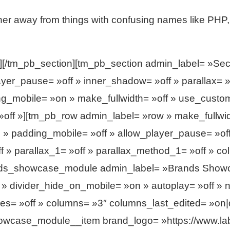
ner away from things with confusing names like PHP,
/tm_pb_section][tm_pb_section admin_label= »Section
er_pause= »off » inner_shadow= »off » parallax= »o
_mobile= »on » make_fullwidth= »off » use_custom_
off »][tm_pb_row admin_label= »row » make_fullwid
» padding_mobile= »off » allow_player_pause= »off 
f » parallax_1= »off » parallax_method_1= »off » 
ds_showcase_module admin_label= »Brands Showcas
 » divider_hide_on_mobile= »on » autoplay= »off » 
des= »off » columns= »3″ columns_last_edited= »on|
case_module__item brand_logo= »https://www.labs