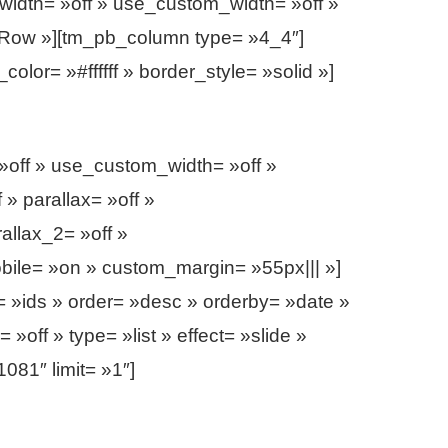
idth= »off » use_custom_width= »off »
»Row »][tm_pb_column type= »4_4″]
olor= »#ffffff » border_style= »solid »]
»off » use_custom_width= »off »
» parallax= »off »
allax_2= »off »
bile= »on » custom_margin= »55px||| »]
 »ids » order= »desc » orderby= »date »
ff » type= »list » effect= »slide »
081″ limit= »1″]