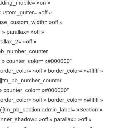
adding_mobile= »on »
custom_gutter= »off »
use_custom_width= »off »
» parallax= »off »
allax_2= »off »
_pb_number_counter
f » counter_color= »#000000″
der_color= »off » border_color= »#ffffff »
″][tm_pb_number_counter
 » counter_color= »#000000″
der_color= »off » border_color= »#ffffff »
n][tm_pb_section admin_label= »Section »
inner_shadow= »off » parallax= »off »