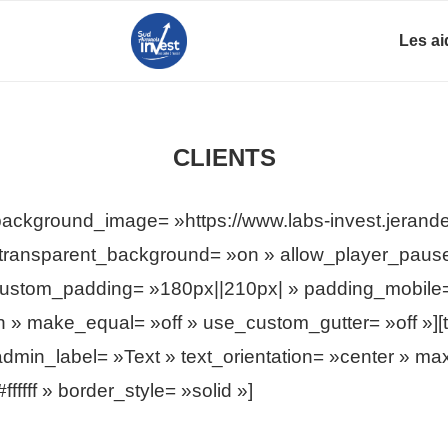
Les ai
CLIENTS
background_image= »https://www.labs-invest.jerande
» transparent_background= »on » allow_player_pause
» custom_padding= »180px||210px| » padding_mobile=
n » make_equal= »off » use_custom_gutter= »off »]
dmin_label= »Text » text_orientation= »center » m
fffff » border_style= »solid »]