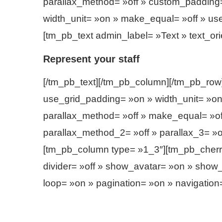
parallax_method= »off » custom_padding=
width_unit= »on » make_equal= »off » u
[tm_pb_text admin_label= »Text » text_orie
Represent your staff
[/tm_pb_text][/tm_pb_column][/tm_pb_row
use_grid_padding= »on » width_unit= »on 
parallax_method= »off » make_equal= »off
parallax_method_2= »off » parallax_3= »
[tm_pb_column type= »1_3″][tm_pb_cherry
divider= »off » show_avatar= »on » show_e
loop= »on » pagination= »on » navigation= 