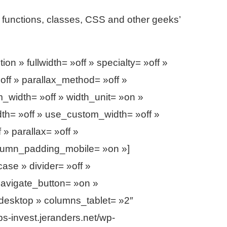
 functions, classes, CSS and other geeks’
 » fullwidth= »off » specialty= »off »
ff » parallax_method= »off »
width= »off » width_unit= »on »
th= »off » use_custom_width= »off »
» parallax= »off »
column_padding_mobile= »on »]
e » divider= »off »
navigate_button= »on »
desktop » columns_tablet= »2″
-invest.jeranders.net/wp-