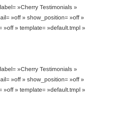
abel= »Cherry Testimonials »
il= »off » show_position= »off »
 »off » template= »default.tmpl »
abel= »Cherry Testimonials »
il= »off » show_position= »off »
 »off » template= »default.tmpl »